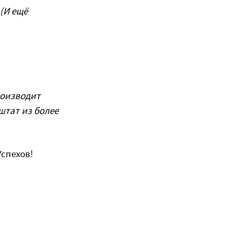
(И ещё
роизводит
штат из более
Успехов!