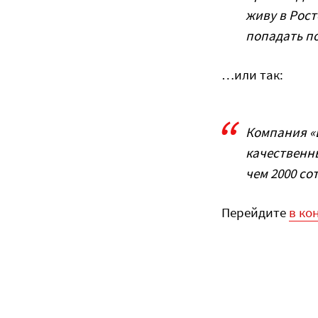
живу в Рост
попадать по
…или так:
Компания «Ш
качественны
чем 2000 со
Перейдите
в ко