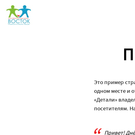
Перейти
к
содержанию
П
Это пример стра
одном месте и 
«Детали» владе
посетителям. Н
Привет! Днё